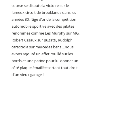
course se dispute la victoire sur le
fameux circuit de brooklands dans les
années 30, l'âge d'or de la compétition
automobile sportive avec des pilotes
renommés comme Les Murphy sur MG,
Robert Cazaux sur Bugatti, Rudolph
caracciola sur mercedes benz....nous
avons rajouté un effet rouillé sur les
bords et une patine pour lui donner un
côté plaque émaillée sortant tout droit
d'un vieux garage !
Si vous possédez une voiture de
collection dans votre garage, un bolide
italien , un coupé sportif , une voiture de
sport ou même une très belle voiture
populaire , il vous faudra absolument
posséder cette plaque ! héritage d'une
des plus grande heure de l'histoire de la