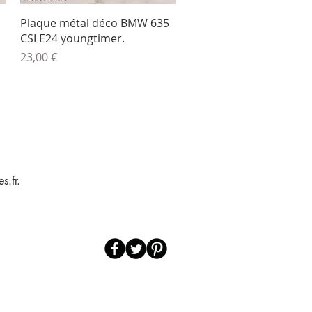
Aperçu rapide
Plaque métal déco BMW 635
CSI E24 youngtimer.
Prix
23,00 €
s.fr.