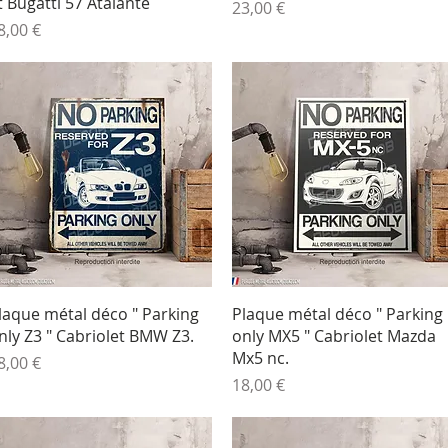
t Bugatti 57 Atalante
Prix
23,00 €
rix
8,00 €
Aperçu rapide
Aperçu rapide
laque métal déco " Parking
Plaque métal déco " Parking
nly Z3 " Cabriolet BMW Z3.
only MX5 " Cabriolet Mazda
Mx5 nc.
rix
8,00 €
Prix
18,00 €