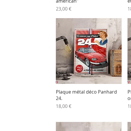
american"
e
Prix
P
23,00 €
1
Aperçu rapide
Plaque métal déco Panhard
P
24.
o
Prix
P
18,00 €
1