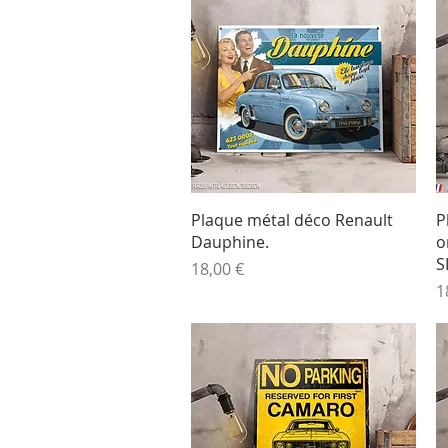
Aperçu rapide
Plaque métal déco Renault
P
Dauphine.
o
S
Prix
18,00 €
P
1