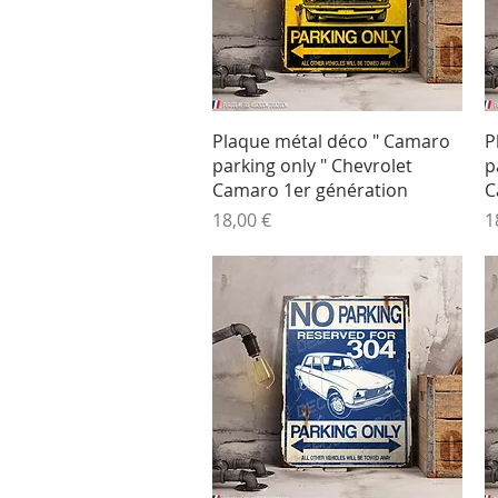
Aperçu rapide
Plaque métal déco " Camaro
P
parking only " Chevrolet
p
Camaro 1er génération
C
Prix
P
18,00 €
1