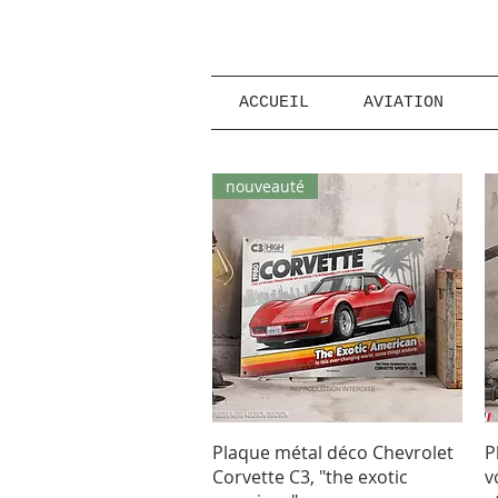
ACCUEIL
AVIATION
nouveauté
Aperçu rapide
Plaque métal déco Chevrolet
P
Corvette C3, "the exotic
v