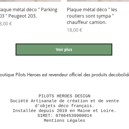
Aperçu rapide
Aperçu rapide
laque métal déco " Parking
Plaque métal déco " les
03 " Peugeot 203.
routiers sont sympa "
chauffeur camion.
rix
8,00 €
Prix
18,00 €
Voir plus
outique Pilots Heroes est revendeur officiel des produits decobolide
PILOTS HEROES DESIGN
Société Artisanale de création et de vente
d'objets déco français.
Installée depuis 2019 en Maine et Loire.
SIRET: 87864539900014
Mentions Légales