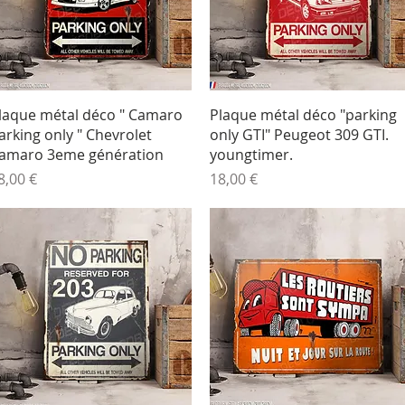
Aperçu rapide
Aperçu rapide
laque métal déco " Camaro
Plaque métal déco "parking
arking only " Chevrolet
only GTI" Peugeot 309 GTI.
amaro 3eme génération
youngtimer.
rix
Prix
8,00 €
18,00 €