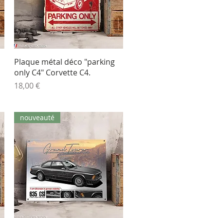
Aperçu rapide
Plaque métal déco "parking
only C4" Corvette C4.
Prix
18,00 €
nouveauté