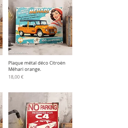
Aperçu rapide
Plaque métal déco Citroën
Méhari orange.
Prix
18,00 €