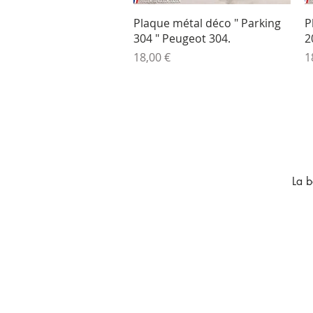
Aperçu rapide
Plaque métal déco " Parking
P
304 " Peugeot 304.
2
Prix
P
18,00 €
1
La b