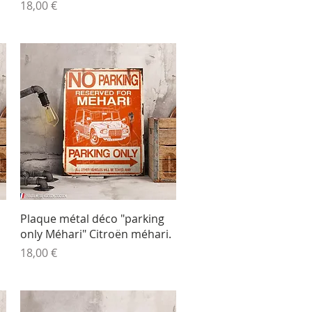
Prix
18,00 €
Aperçu rapide
Plaque métal déco "parking
only Méhari" Citroën méhari.
Prix
18,00 €