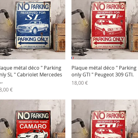
Aperçu rapide
Aperçu rapide
laque métal déco " Parking
Plaque métal déco " Parking
nly SL " Cabriolet Mercedes
only GTI " Peugeot 309 GTI.
L.
Prix
18,00 €
rix
8,00 €