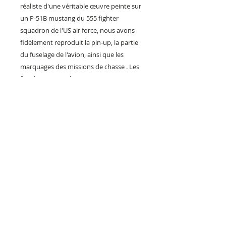
réaliste d'une véritable œuvre peinte sur
un P-51B mustang du 555 fighter
squadron de l'US air force, nous avons
fidèlement reproduit la pin-up, la partie
du fuselage de l'avion, ainsi que les
marquages des missions de chasse . Les
fan d'aviation militaire seront conquis
par cette plaque métal exclusive et
originale qui prendra naturellement sa
place chez vous, dans votre garage ou
votre atelier au côté de vos maquettes
et livres d'avions !
Impression en série limitée, fabrication
artisanale française.
Format 40x28cm ou 30,5x20cm.
Envoi colissimo avec signature.
Reproduction interdite sous peine de
poursuite.