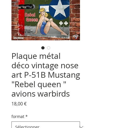
Plaque métal
déco vintage nose
art P-51B Mustang
"Rebel queen "
avions warbirds
Prix
18,00 €
format
*