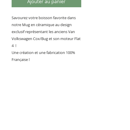
Ajouter au panier
Savourez votre boisson favorite dans
notre Mug en céramique au design
exclusif représentant les anciens Van
Volkswagen Cox/Bug et son moteur Flat
4 !
Une création et une fabrication 100%
Française !
Vous pourrez vous offrir nos autres
créations sur la VW Cox comme
l'accroche clés, la plaque métal et le
décapsuleur que vous retrouverez sur
notre boutique.
PILOTS HEROES DESIGN
Société Artisanale de création et
de vente d'objets déco français.