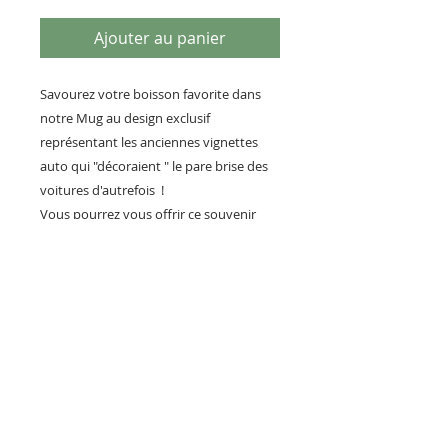
Ajouter au panier
Savourez votre boisson favorite dans
notre Mug au design exclusif
représentant les anciennes vignettes
auto qui "décoraient " le pare brise des
voitures d'autrefois !
Vous pourrez vous offrir ce souvenir
nostalgique sous la forme d'une tasse et
l'accorder avec la date de fabrication de
votre voiture de collection ou bien avec
une date d'anniversaire.
Reproduction interdite.
PILOTS HEROES DESIGN
Société Artisanale de création et