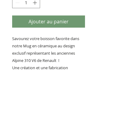
Ajouter au panier
Savourez votre boisson favorite dans
notre Mug en céramique au design
exclusif représentant les anciennes
Alpine 310 V6 de Renault !
Une création et une fabrication
artisanale 100% Française !
Vous pourrez vous offrir avec nos
autres créations sur l'Alpine A310
comme l'accroche clés, la plaque métal
et le décapsuleur que vous retrouverez
sur notre boutique.