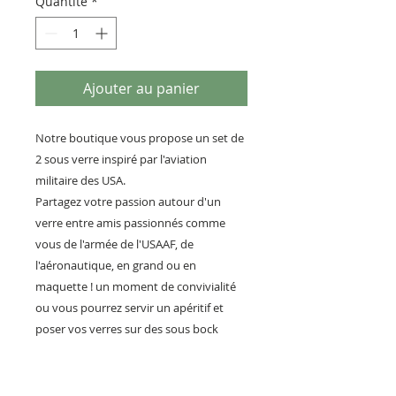
Quantité
*
Ajouter au panier
Notre boutique vous propose un set de
2 sous verre inspiré par l'aviation
militaire des USA.
Partagez votre passion autour d'un
verre entre amis passionnés comme
vous de l'armée de l'USAAF, de
l'aéronautique, en grand ou en
maquette ! un moment de convivialité
ou vous pourrez servir un apéritif et
poser vos verres sur des sous bock
unique au design exclusif des étoiles
blanche portées sur les avions de chasse
et bombardiers américain, et discuter de