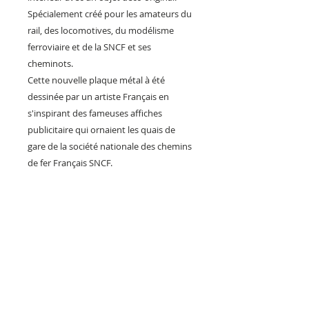
Spécialement créé pour les amateurs du
rail, des locomotives, du modélisme
ferroviaire et de la SNCF et ses
cheminots.
Cette nouvelle plaque métal à été
dessinée par un artiste Français en
s'inspirant des fameuses affiches
publicitaire qui ornaient les quais de
gare de la société nationale des chemins
de fer Français SNCF.
Cette plaque métal pourra s'intégrer
dans la décoration vintage de votre
maison, d'un bar, un hôtel, d'une
chambre d’hôte ou d'un gîte et d'un
restaurant, mais aussi pour décorer
votre pièce dédiée à votre réseau de
train miniature !
Finition aspect brillant avec un effet de