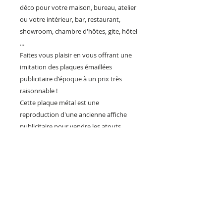
déco pour votre maison, bureau, atelier
ou votre intérieur, bar, restaurant,
showroom, chambre d'hôtes, gite, hôtel
...
Faites vous plaisir en vous offrant une
imitation des plaques émaillées
publicitaire d'époque à un prix très
raisonnable !
Cette plaque métal est une
reproduction d'une ancienne affiche
publicitaire pour vendre les atouts
touristique de la célèbre ville de
Charente maritime Royan, sa mer, ses
plages, son front de mer, son casino...
Fabrication Artisanal Française.
Impression sur une plaque en métal
brillante avec le perçage de trous aux 4
coins pour permettre sa fixation.
Expédition soignée dans un carton