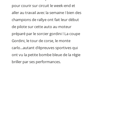
pour courir sur circuit le week-end et
aller au travail avec la semaine ! bien des
champions de rallye ont fait leur début
de pilote sur cette auto au moteur
préparé par le sorcier gordini ! La coupe
Gordini, le tour de corse, le monte
carlo...autant d'épreuves sportives qui
ont vu la petite bombe bleue de la régie
briller par ses performances.
Vous pouvez aussi accompagner cette
plaque déco avec notre accroche clés
mural R8G et R12 G, une idée cadeau
originale à accrocher dans son bureau,
son garage, showroom, bar restaurant,
git ou tout simplement son intérieur.
Fabrication Artisanal Française
série limitée
expédition dans carton spécialement