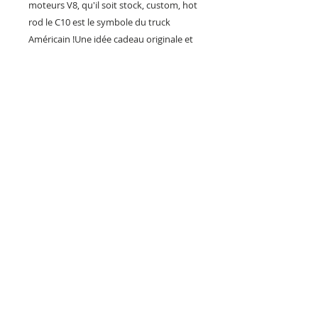
moteurs V8, qu'il soit stock, custom, hot
rod le C10 est le symbole du truck
Américain !Une idée cadeau originale et
exclusive pour décorer votre garage,
votre bureau ou votre showroom , mais
aussi un objet déco pour votre bar ou
restaurant à l'ambiance US.Fabrication
Artisanal FrançaiseSérie
limitéeExpédition dans carton
spécialement étudié pour protéger la
plaque !!! Envoi colissimo avec signature.
Reproduction interdite sous peine de
poursuite.
PILOTS HEROES DESIGN
Société Artisanale de création et
de vente d'objets déco français.
Installée depuis 2019 en Maine et