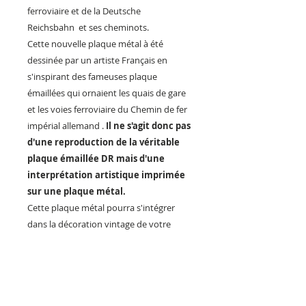
ferroviaire et de la Deutsche
Reichsbahn et ses cheminots.
Cette nouvelle plaque métal à été
dessinée par un artiste Français en
s'inspirant des fameuses plaque
émaillées qui ornaient les quais de gare
et les voies ferroviaire du Chemin de fer
impérial allemand .
Il ne s'agit donc pas
d'une reproduction de la véritable
plaque émaillée DR mais d'une
interprétation artistique imprimée
sur une plaque métal.
Cette plaque métal pourra s'intégrer
dans la décoration vintage de votre
maison, d'un bar, un hôtel, d'une
chambre d’hôte ou d'un gîte et d'un
restaurant, mais aussi pour décorer la
pièce ou vous avez installé votre réseau