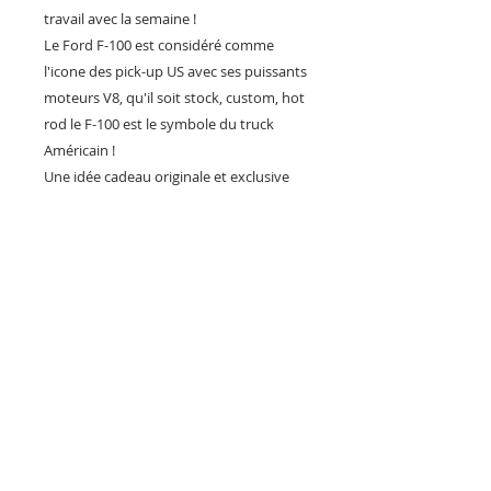
travail avec la semaine !
Le Ford F-100 est considéré comme
l'icone des pick-up US avec ses puissants
moteurs V8, qu'il soit stock, custom, hot
rod le F-100 est le symbole du truck
Américain !
Une idée cadeau originale et exclusive
pour décorer votre garage, votre bureau
ou votre showroom , mais aussi un
objet déco pour votre bar ou restaurant
à l'ambiance US.
Fabrication Artisanal Française
Série limitée
Expédition dans carton spécialement
étudié pour protéger la plaque !!! Envoi
colissimo avec signature.
Reproduction interdite sous peine de