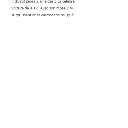
indicatif Zebra 3, une des plus célèbre
voiture de la TV . Avec son moteur V8
surpuissant et sa carrosserie rouge à
bande blanche incomparable, cette
Gran Torino est une icone pour tous les
fan de Ford.
Une idée cadeau Starsky et Hutch à
posséder ou à offrir !
Fabrication Artisanal Française
Impression sur une plaque en métal.
série limitée
expédition dans carton spécial plaque et
très résistant .
PILOTS HEROES DESIGN
Société Artisanale de création et
de vente d'objets déco français.
Installée depuis 2019 en Maine et