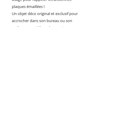
plaques émaillées !
Un objet déco original et exclusif pour
accrocher dans son bureau ou son
atelier et une idée cadeau unique pour
combler les amateurs de l'aviation à
hélice des années 40 et les fabuleux
chasseurs P-51 mustang, P-40 warhawk,
P-38 lightning , B-25 mitchell, B-17 ou
tout autres warbirds...
Fabrication Française en quantité
limitée.
air races metal sign
Reproduction interdite sous peine de
poursuite.
PILOTS HEROES DESIGN
Société Artisanale de création et