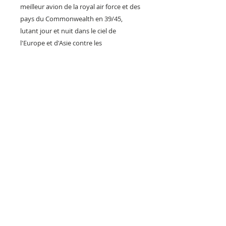
meilleur avion de la royal air force et des
pays du Commonwealth en 39/45,
lutant jour et nuit dans le ciel de
l'Europe et d'Asie contre les
bombardiers allemand Junker et les
redoutables chasseurs fock wulf 190 et
Messerschmitt Me 109. Un mythe de
l'aviation que vous pourrez exposer
chez vous !
Visuel restauré et effet plaque émaillée
brillant, impression de qualité sur le
métal/alu.
Fabrication artisanale en série limitée.
Expédition dans colis postal
adapté.Envoi colissimo avec signature.
PILOTS HEROES DESIGN