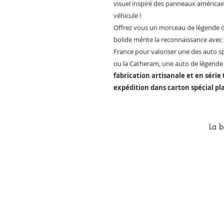
visuel inspiré des panneaux américai
véhicule !
Offrez vous un morceau de légende d
bolide mérite la reconnaissance ave
France pour valoriser une des auto sp
ou la Catheram, une auto de légende 
fabrication artisanale et en série 
expédition dans carton spécial pla
La b