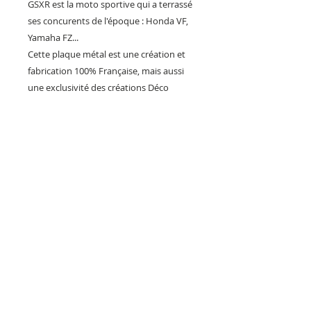
GSXR est la moto sportive qui a terrassé
ses concurents de l'époque : Honda VF,
Yamaha FZ...
Cette plaque métal est une création et
fabrication 100% Française, mais aussi
une exclusivité des créations Déco
Bolides. Une idée cadeau originale pour
décorer son garage, son bureau sa
maison, mais aussi l'intérieur des bar
restaurant, Showroom, gite etc...
Fabrication Artisanal Française
Impression sur une plaque en métal
brillante.
Expédition soignée dans un carton
spécialement adapté.
REPRODUCTION INTERDITE SOUS PEINE
DE POURSUITE !!!