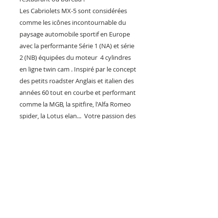
Les Cabriolets MX-5 sont considérées
comme les icônes incontournable du
paysage automobile sportif en Europe
avec la performante Série 1 (NA) et série
2 (NB) équipées du moteur 4 cylindres
en ligne twin cam . Inspiré par le concept
des petits roadster Anglais et italien des
années 60 tout en courbe et performant
comme la MGB, la spitfire, l'Alfa Romeo
spider, la Lotus elan... Votre passion des
Mazda et voitures japonaise mérite une
plaque en métal spécifique, imitant les
vieilles plaques émaillées, à la hauteur
de sa légende ! notre plaque métal est
une fabrication française unique et
originale, produit artisanalement en
série limitée il sera l'objet déco garage
idéal à posséder ou à offrir en cadeau !