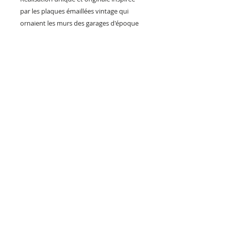
par les plaques émaillées vintage qui
ornaient les murs des garages d'époque
et la déco des bidons d'huile.
Une idée cadeau à posséder ou à offrir
pour décorer son garage ou son
intérieur . Un visuel original qui mélange
le monde de la voiture et celui de
l'aviation !
Fabrication artisanale française, finition
brillante et effet rouillé et patiné très
réaliste.
Envoi colissimo avec signature.
PILOTS HEROES DESIGN
Société Artisanale de création et
de vente d'objets déco français.
Installée depuis 2019 en Maine et
Loire.