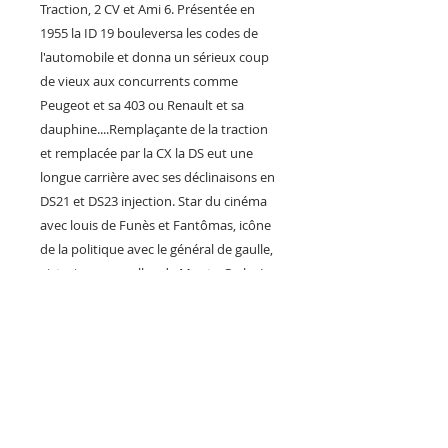
Traction, 2 CV et Ami 6. Présentée en
1955 la ID 19 bouleversa les codes de
l'automobile et donna un sérieux coup
de vieux aux concurrents comme
Peugeot et sa 403 ou Renault et sa
dauphine....Remplaçante de la traction
et remplacée par la CX la DS eut une
longue carrière avec ses déclinaisons en
DS21 et DS23 injection. Star du cinéma
avec louis de Funès et Fantômas, icône
de la politique avec le général de gaulle,
victorieuse au rallye de Monte-Carlo. La
DS icône de la France des 30 glorieuse,
avec le béret, la baguette de pain et la
tour Eiffel....
Votre soif de la Citroën DS mérite un
objet déco à la hauteur de sa légende !
notre plaque métal "la déesse
mécanique "est une fabrication française