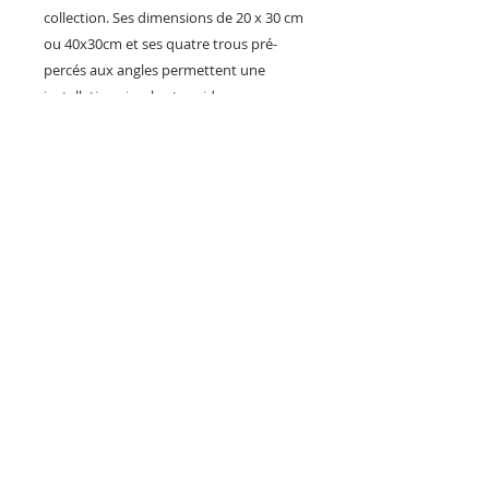
collection. Ses dimensions de 20 x 30 cm
ou 40x30cm et ses quatre trous pré-
percés aux angles permettent une
installation simple et rapide sur
n'importe quel support. Durable,
résistante et soignée, elle constitue le
cadeau parfait pour les passionnés
d'histoire militaire, de mécanique
blindée et des amateurs de maquettes
et model réduit. Commandez dès
maintenant ce classique de la
décoration rétro pour donner du
caractère à votre espace avec une icône
de la Seconde Guerre mondiale.
PILOTS HEROES DESIGN
Société Artisanale de création et