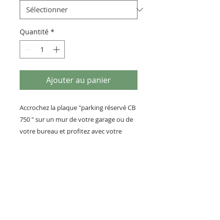
Quantité
*
Ajouter au panier
Accrochez la plaque "parking réservé CB
750 " sur un mur de votre garage ou de
votre bureau et profitez avec votre
moto Honda d'un emplacement réservé
.
Fabrication artisanale Française en série
limitée.
Expédition dans carton spécial plaque
très résistant !