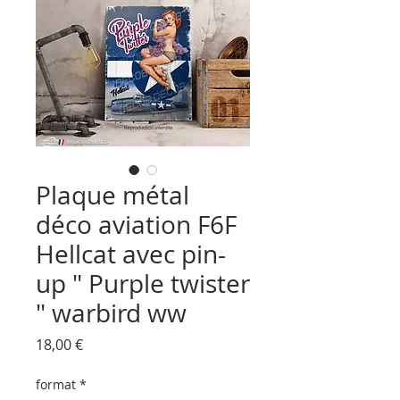
Plaque métal
déco aviation F6F
Hellcat avec pin-
up " Purple twister
" warbird ww
Prix
18,00 €
format
*