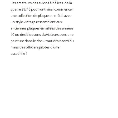
Les amateurs des avions à hélices de la
guerre 39/45 pourront ainsi commencer
une collection de plaque en métal avec
un style vintage ressemblant aux
anciennes plaques émaillées des années
40 ou des blousons d'aviateurs avec une
peinture dans le dos....tout droit sorti du
mess des officiers pilotes d'une
escadrille !
Cette plaque métal au design originale
est une création exclusive de notre
boutique, elle s'inspire des avions de
chasse à hélice de la 2eme guerre
mondiale comme le P-51 mustang, le P-
47 thunderbolt, P-38 lightning, corsair
F4U, hellcat, texan, P-40, B-29, B-24...
Une idée cadeau originale à offrir ou
s’offrir pour décorer son bureau, atelier,
bar, chambre....