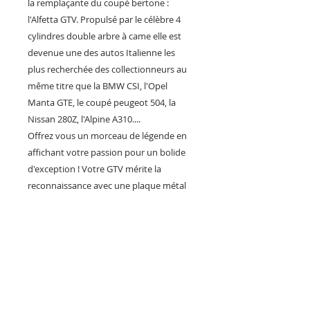
la remplaçante du coupé bertone :
l'Alfetta GTV. Propulsé par le célèbre 4
cylindres double arbre à came elle est
devenue une des autos Italienne les
plus recherchée des collectionneurs au
même titre que la BMW CSI, l'Opel
Manta GTE, le coupé peugeot 504, la
Nissan 280Z, l'Alpine A310....
Offrez vous un morceau de légende en
affichant votre passion pour un bolide
d'exception ! Votre GTV mérite la
reconnaissance avec une plaque métal
spécialement conçue en France pour
valoriser une des autos populaire et
sportives la plus appréciées des
gentleman drivers.
Une idée cadeau originale et exclusif à la
hauteur du designer de l'alfetta
: Giorgetto Giugiaro !