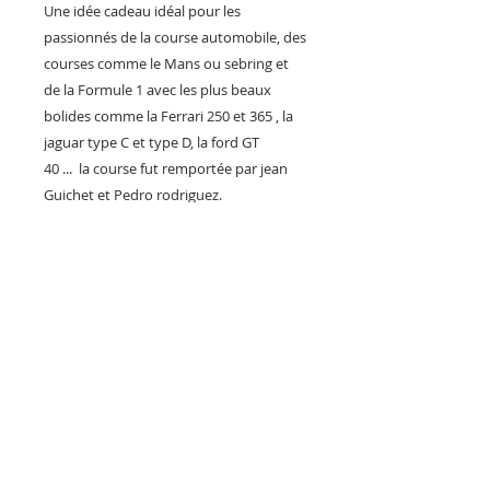
Une idée cadeau idéal pour les
passionnés de la course automobile, des
courses comme le Mans ou sebring et
de la Formule 1 avec les plus beaux
bolides comme la Ferrari 250 et 365 , la
jaguar type C et type D, la ford GT
40 ... la course fut remportée par jean
Guichet et Pedro rodriguez.
Décorez votre intérieur ou votre garage
avec cette imitation de plaque émaillée !
mais à un prix très raisonnable...
Fabrication Artisanal Française en série
limitée.
Impression sur une plaque en métal.
Série limitée, version aspect vieilli et
vintage très réaliste. Expédition soignée
dans carton spécial.
Envoi colissimo avec signature.
REPRODUCTION INTERDITE SOUS PEINE