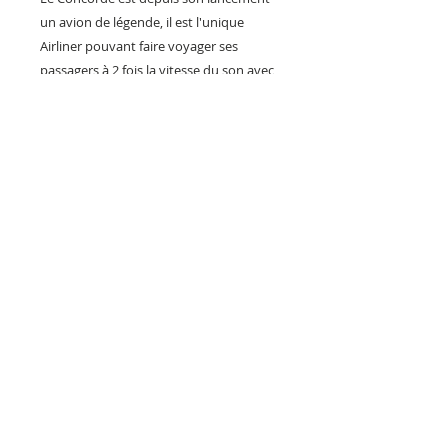
un avion de légende, il est l'unique
Airliner pouvant faire voyager ses
passagers à 2 fois la vitesse du son avec
un design magnifique et ses 4 moteur
Rolls-Royce/SNECMA Olympus.
Décorez votre intérieur avec une rare
plaque métal sur le Concorde au côté de
vos maquettes, poster de meeting et
objets aéronautique.
Fabrication artisanale française en série
limitée.
Reproduction interdite sous peine de
poursuite.
PILOTS HEROES DESIGN
Société Artisanale de création et
de vente d'objets déco français.