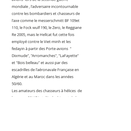
mondiale , l'adversaire incontournable
contre les bombardiers et chasseurs de
l'axe comme le messerschmitt BF 109et
110, le Fock wulf 190, le Zero, le Reggiane
Re 2005, mais le Hellcat fut cette fois
employé contre le Viet-minh et les
fedayin à partir des Porte-avions "
Dixmude", "Arromanches", "LaFayette"
et "Bois belleau" et aussi par des
escadrilles de l'aéronavale Française en
Algérie et au Maroc dans les années
50/60.
Les amateurs des chasseurs à hélices de
la guerre 39/45/ et d'Indochine et de la
Marine pourront ainsi commencer une
collection de plaque en métal avec un
style vintage ressemblant aux anciennes
plaques émaillées des années 40....tout