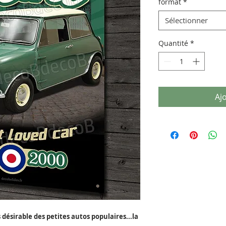
format
*
Sélectionner
Quantité
*
Aj
 désirable des petites autos populaires...la