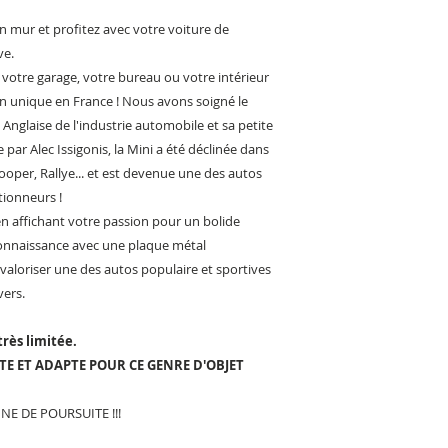
n mur et profitez avec votre voiture de
ve.
 votre garage, votre bureau ou votre intérieur
on unique en France ! Nous avons soigné le
e Anglaise de l'industrie automobile et sa petite
par Alec Issigonis, la Mini a été déclinée dans
oper, Rallye... et est devenue une des autos
tionneurs !
n affichant votre passion pour un bolide
econnaissance avec une plaque métal
aloriser une des autos populaire et sportives
vers.
très limitée.
 ET ADAPTE POUR CE GENRE D'OBJET
E DE POURSUITE !!!