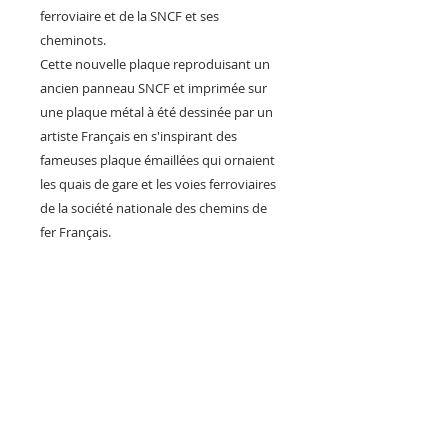
ferroviaire et de la SNCF et ses
cheminots.
Cette nouvelle plaque reproduisant un
ancien panneau SNCF et imprimée sur
une plaque métal à été dessinée par un
artiste Français en s'inspirant des
fameuses plaque émaillées qui ornaient
les quais de gare et les voies ferroviaires
de la société nationale des chemins de
fer Français.
Cette plaque métal pourra s'intégrer
dans la décoration vintage de votre
maison, d'un bar, un hôtel, d'une
chambre d’hôte ou d'un gîte et d'un
restaurant, Musée, mais aussi pour
décorer la pièce ou vous avez installé
votre réseau de trains miniature.
Finition aspect brillant avec un effet de