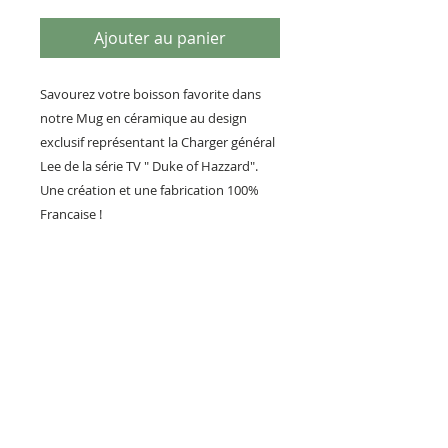
Ajouter au panier
Savourez votre boisson favorite dans
notre Mug en céramique au design
exclusif représentant la Charger général
Lee de la série TV " Duke of Hazzard".
Une création et une fabrication 100%
Française !
Vous pourrez vous offrir nos autres
créations sur la Charger Général Lee
comme la plaque métal et le
décapsuleur que vous retrouverez sur
notre boutique.
PILOTS HEROES DESIGN
Société Artisanale de création et