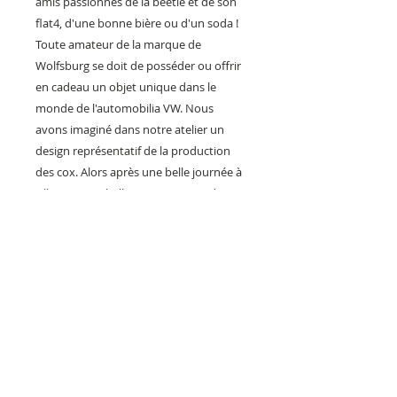
amis passionnés de la beetle et de son
flat4, d'une bonne bière ou d'un soda !
Toute amateur de la marque de
Wolfsburg se doit de posséder ou offrir
en cadeau un objet unique dans le
monde de l'automobilia VW. Nous
avons imaginé dans notre atelier un
design représentatif de la production
des cox. Alors après une belle journée à
sillonner nos belles routes en road trip
rien de plus cool que de rentrer dans
son garage avec ses amis pour
décapsuler une boisson fraîche ! VW cox
jusqu'au bout ! Une idée cadeau sur le
thème VW cox unique et originale pour
équiper et décorer sa cuisine, son
garage, son atelier ou showroom, un bar
ou un restaurant...
fabrication artisanale et en série limitée.