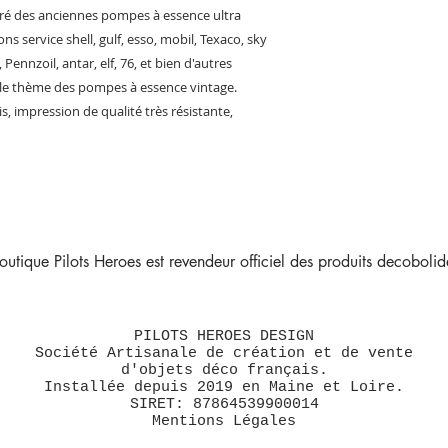
iré des anciennes pompes à essence ultra
ons service shell, gulf, esso, mobil, Texaco, sky
, Pennzoil, antar, elf, 76, et bien d'autres
 le thème des pompes à essence vintage.
s, impression de qualité très résistante,
outique Pilots Heroes est revendeur officiel des produits decobolide
PILOTS HEROES DESIGN
Société Artisanale de création et de vente
d'objets déco français.
Installée depuis 2019 en Maine et Loire.
SIRET: 87864539900014
Mentions Légales