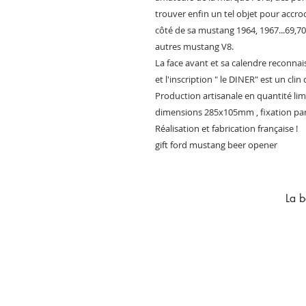
trouver enfin un tel objet pour accro
côté de sa mustang 1964, 1967...69,70
autres mustang V8.
La face avant et sa calendre reconna
et l'inscription " le DINER" est un cl
Production artisanale en quantité lim
dimensions 285x105mm , fixation par 
Réalisation et fabrication française !
gift ford mustang beer opener
La b