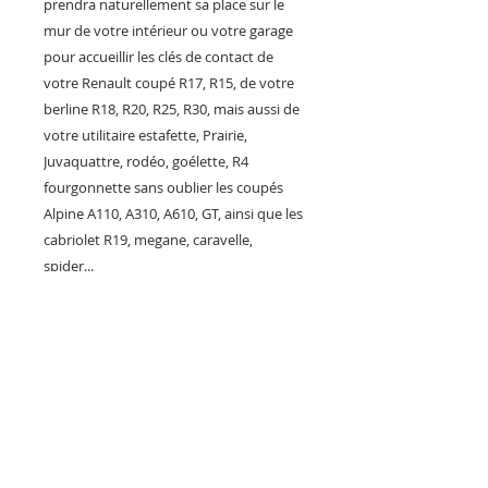
prendra naturellement sa place sur le
mur de votre intérieur ou votre garage
pour accueillir les clés de contact de
votre Renault coupé R17, R15, de votre
berline R18, R20, R25, R30, mais aussi de
votre utilitaire estafette, Prairie,
Juvaquattre, rodéo, goélette, R4
fourgonnette sans oublier les coupés
Alpine A110, A310, A610, GT, ainsi que les
cabriolet R19, megane, caravelle,
spider...
Nous utilisons 4 véritables bougies
recyclées pour recevoir les clés.
Fabrication artisanal française,
impression de qualité et très résistante
sur support bois MDF. dimensions
:29x12cm et 18mm d'épaisseur. Finition
brillante.
Suspension stable grâce à 2 trous percés