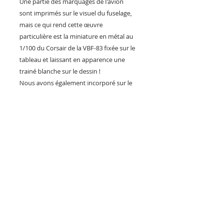
Une partie des marquages de l'avion
sont imprimés sur le visuel du fuselage,
mais ce qui rend cette œuvre
particulière est la miniature en métal au
1/100 du Corsair de la VBF-83 fixée sur le
tableau et laissant en apparence une
trainé blanche sur le dessin !
Nous avons également incorporé sur le
support peint en noir granité des
représentations imprimées
d'instruments de vol ainsi que des
plaques métal comme celles que l'on
pouvait trouver sur les avions de cette
époque.
Avec son format de 52x35cm, ce
"tableau" en relief pourra décorer votre
bureau, salon, atelier ou showroom
dédié à l'aviation et aux pilotes.
TABLEAU signé et numéroté par